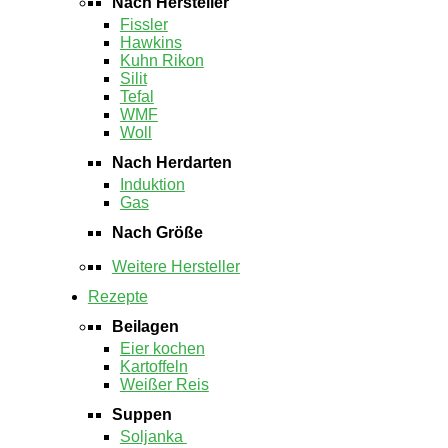
Nach Hersteller
Fissler
Hawkins
Kuhn Rikon
Silit
Tefal
WMF
Woll
Nach Herdarten
Induktion
Gas
Nach Größe
Weitere Hersteller
Rezepte
Beilagen
Eier kochen
Kartoffeln
Weißer Reis
Suppen
Soljanka