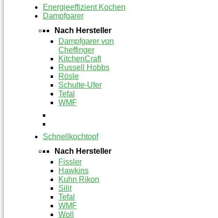
Energieeffizient Kochen
Dampfgarer
Nach Hersteller
Dampfgarer von
Cheffinger
KitchenCraft
Russell Hobbs
Rösle
Schulte-Ufer
Tefal
WMF
Schnellkochtopf
Nach Hersteller
Fissler
Hawkins
Kuhn Rikon
Silit
Tefal
WMF
Woll