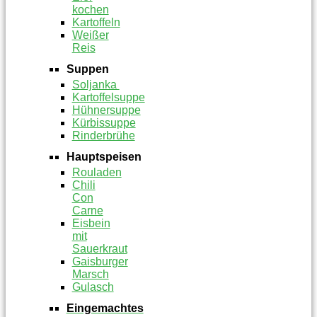
kochen
Kartoffeln
Weißer
Reis
Suppen
Soljanka
Kartoffelsuppe
Hühnersuppe
Kürbissuppe
Rinderbrühe
Hauptspeisen
Rouladen
Chili
Con
Carne
Eisbein
mit
Sauerkraut
Gaisburger
Marsch
Gulasch
Eingemachtes