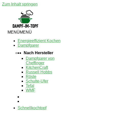
Zum Inhalt springen
MENÜ
MENÜ
Energieeffizient Kochen
Dampfgarer
Nach Hersteller
Dampfgarer von
Cheffinger
KitchenCraft
Russell Hobbs
Rösle
Schulte-Ufer
Tefal
WMF
Schnellkochtopf