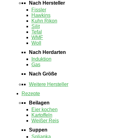
Nach Hersteller
Fissler
Hawkins
Kuhn Rikon
Silit
Tefal
WMF
Woll
Nach Herdarten
Induktion
Gas
Nach Größe
Weitere Hersteller
Rezepte
Beilagen
Eier kochen
Kartoffeln
Weißer Reis
Suppen
Soljanka