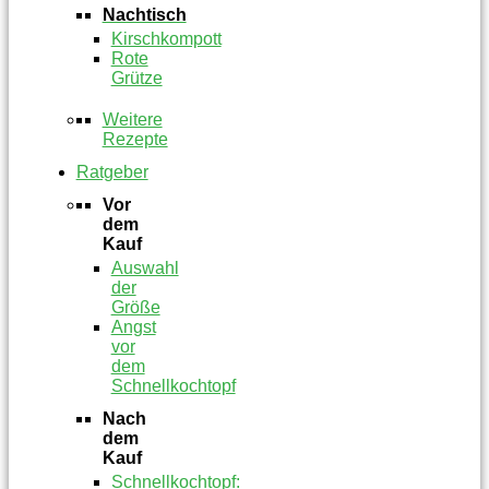
Nachtisch
Kirschkompott
Rote
Grütze
Weitere
Rezepte
Ratgeber
Vor
dem
Kauf
Auswahl
der
Größe
Angst
vor
dem
Schnellkochtopf
Nach
dem
Kauf
Schnellkochtopf: