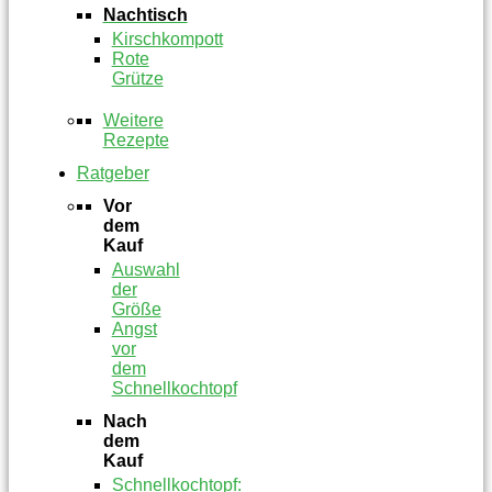
Nachtisch
Kirschkompott
Rote
Grütze
Weitere
Rezepte
Ratgeber
Vor
dem
Kauf
Auswahl
der
Größe
Angst
vor
dem
Schnellkochtopf
Nach
dem
Kauf
Schnellkochtopf: