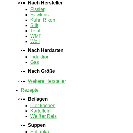
Nach Hersteller
Fissler
Hawkins
Kuhn Rikon
Silit
Tefal
WMF
Woll
Nach Herdarten
Induktion
Gas
Nach Größe
Weitere Hersteller
Rezepte
Beilagen
Eier kochen
Kartoffeln
Weißer Reis
Suppen
Soljanka