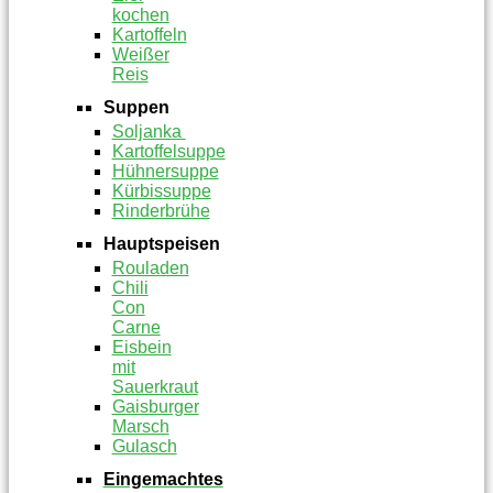
kochen
Kartoffeln
Weißer
Reis
Suppen
Soljanka
Kartoffelsuppe
Hühnersuppe
Kürbissuppe
Rinderbrühe
Hauptspeisen
Rouladen
Chili
Con
Carne
Eisbein
mit
Sauerkraut
Gaisburger
Marsch
Gulasch
Eingemachtes