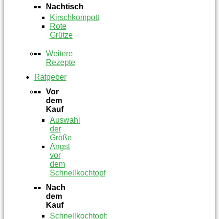
Nachtisch
Kirschkompott
Rote
Grütze
Weitere
Rezepte
Ratgeber
Vor
dem
Kauf
Auswahl
der
Größe
Angst
vor
dem
Schnellkochtopf
Nach
dem
Kauf
Schnellkochtopf: