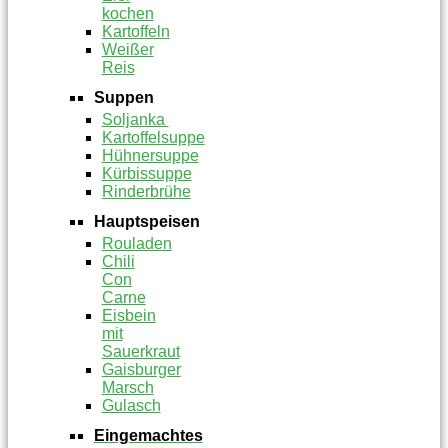
kochen
Kartoffeln
Weißer
Reis
Suppen
Soljanka
Kartoffelsuppe
Hühnersuppe
Kürbissuppe
Rinderbrühe
Hauptspeisen
Rouladen
Chili
Con
Carne
Eisbein
mit
Sauerkraut
Gaisburger
Marsch
Gulasch
Eingemachtes