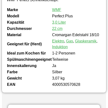
Marke
WMF
Modell
Perfect Plus
Kapazität
3,0 Liter
Durchmesser
22 cm
Material
Cromargan Edelstahl 18/10
Elektro
,
Gas
,
Glaskeramik
,
Geeignet für (Herd)
Induktion
Ideal zum Kochen für
1-2 Personen
Spülmaschinengeeignet
Teilweise
Innenskalierung
Ja
Farbe
Silber
Gewicht
3,07 kg
EAN
4000530570628