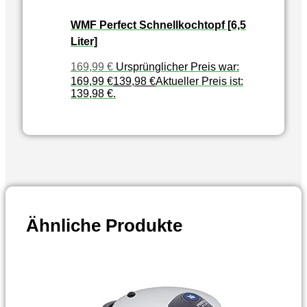
WMF Perfect Schnellkochtopf [6,5
Liter]
169,99
€
Ursprünglicher Preis war:
169,99 €
139,98
€
Aktueller Preis ist:
139,98 €.
Ähnliche Produkte