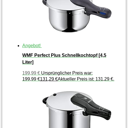
Angebot!
WMF Perfect Plus Schnellkochtopf [4,5
Liter]
199,99
€
Ursprünglicher Preis war:
199,99 €
131,29
€
Aktueller Preis ist: 131,29 €.