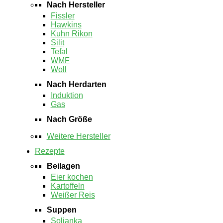
Nach Hersteller
Fissler
Hawkins
Kuhn Rikon
Silit
Tefal
WMF
Woll
Nach Herdarten
Induktion
Gas
Nach Größe
Weitere Hersteller
Rezepte
Beilagen
Eier kochen
Kartoffeln
Weißer Reis
Suppen
Soljanka