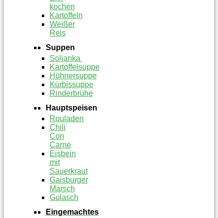
kochen
Kartoffeln
Weißer
Reis
Suppen
Soljanka
Kartoffelsuppe
Hühnersuppe
Kürbissuppe
Rinderbrühe
Hauptspeisen
Rouladen
Chili
Con
Carne
Eisbein
mit
Sauerkraut
Gaisburger
Marsch
Gulasch
Eingemachtes