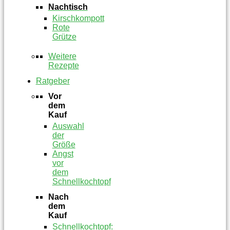
Nachtisch
Kirschkompott
Rote
Grütze
Weitere
Rezepte
Ratgeber
Vor
dem
Kauf
Auswahl
der
Größe
Angst
vor
dem
Schnellkochtopf
Nach
dem
Kauf
Schnellkochtopf: