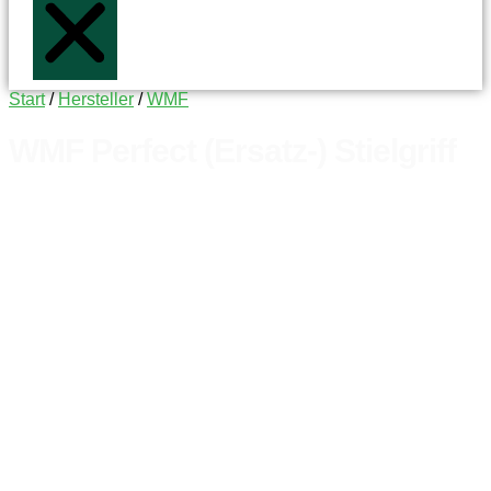
Start
/
Hersteller
/
WMF
WMF Perfect (Ersatz-) Stielgriff