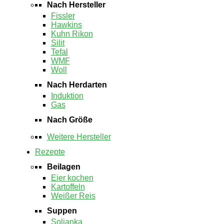
Nach Hersteller
Fissler
Hawkins
Kuhn Rikon
Silit
Tefal
WMF
Woll
Nach Herdarten
Induktion
Gas
Nach Größe
Weitere Hersteller
Rezepte
Beilagen
Eier kochen
Kartoffeln
Weißer Reis
Suppen
Soljanka