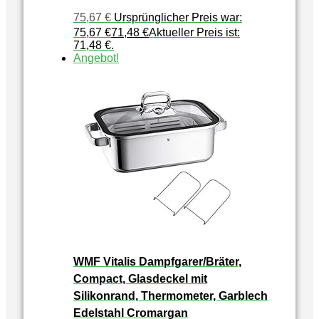
75,67
€
Ursprünglicher Preis war:
75,67 €
71,48
€
Aktueller Preis ist:
71,48 €.
Angebot!
WMF Vitalis Dampfgarer/Bräter,
Compact, Glasdeckel mit
Silikonrand, Thermometer, Garblech
Edelstahl Cromargan