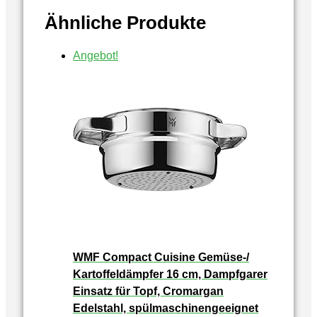
Ähnliche Produkte
Angebot!
WMF Compact Cuisine Gemüse-/
Kartoffeldämpfer 16 cm, Dampfgarer
Einsatz für Topf, Cromargan
Edelstahl, spülmaschinengeeignet