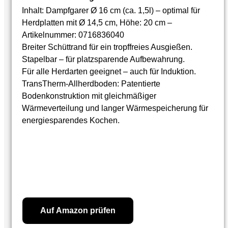
Inhalt: Dampfgarer Ø 16 cm (ca. 1,5l) – optimal für
Herdplatten mit Ø 14,5 cm, Höhe: 20 cm –
Artikelnummer: 0716836040
Breiter Schüttrand für ein tropffreies Ausgießen.
Stapelbar – für platzsparende Aufbewahrung.
Für alle Herdarten geeignet – auch für Induktion.
TransTherm-Allherdboden: Patentierte
Bodenkonstruktion mit gleichmäßiger
Wärmeverteilung und langer Wärmespeicherung für
energiesparendes Kochen.
59,99
€
Ursprünglicher Preis war:
59,99 €
44,99
€
Aktueller Preis ist: 44,99 €.
Auf Amazon prüfen