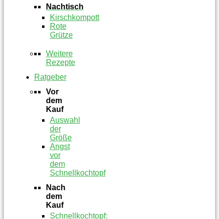
Nachtisch
Kirschkompott
Rote
Grütze
Weitere
Rezepte
Ratgeber
Vor
dem
Kauf
Auswahl
der
Größe
Angst
vor
dem
Schnellkochtopf
Nach
dem
Kauf
Schnellkochtopf: