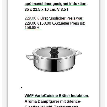
spülmaschinengeeignet Induktion,
35 x 21,5 x 10 cm, V 3,5 l
229,00
€
Ursprünglicher Preis war:
229,00 €
158,88
€
Aktueller Preis ist:
158,88 €.
WMF VarioCuisine Bräter Induktion,
Aroma Dampfgarer mit Silence-