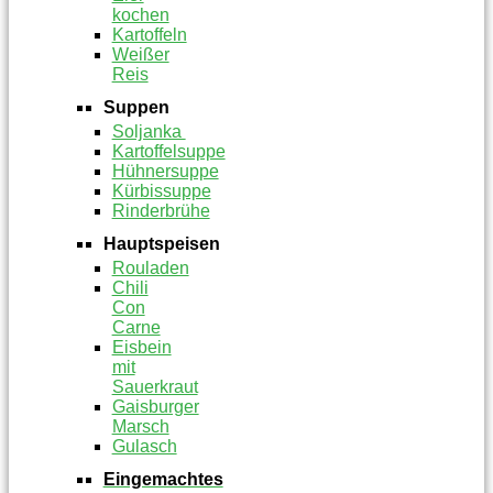
kochen
Kartoffeln
Weißer
Reis
Suppen
Soljanka
Kartoffelsuppe
Hühnersuppe
Kürbissuppe
Rinderbrühe
Hauptspeisen
Rouladen
Chili
Con
Carne
Eisbein
mit
Sauerkraut
Gaisburger
Marsch
Gulasch
Eingemachtes