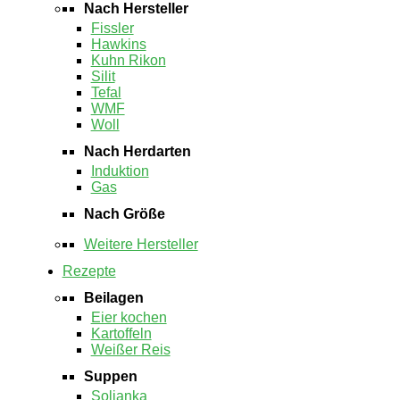
Nach Hersteller
Fissler
Hawkins
Kuhn Rikon
Silit
Tefal
WMF
Woll
Nach Herdarten
Induktion
Gas
Nach Größe
Weitere Hersteller
Rezepte
Beilagen
Eier kochen
Kartoffeln
Weißer Reis
Suppen
Soljanka