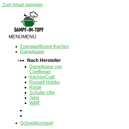
Zum Inhalt springen
MENÜ
MENÜ
Energieeffizient Kochen
Dampfgarer
Nach Hersteller
Dampfgarer von
Cheffinger
KitchenCraft
Russell Hobbs
Rösle
Schulte-Ufer
Tefal
WMF
Schnellkochtopf