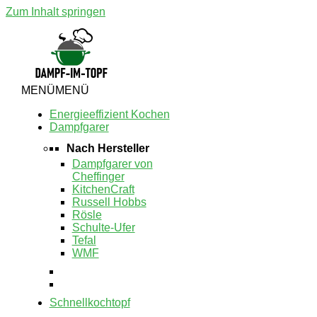
Zum Inhalt springen
MENÜ
MENÜ
Energieeffizient Kochen
Dampfgarer
Nach Hersteller
Dampfgarer von
Cheffinger
KitchenCraft
Russell Hobbs
Rösle
Schulte-Ufer
Tefal
WMF
Schnellkochtopf