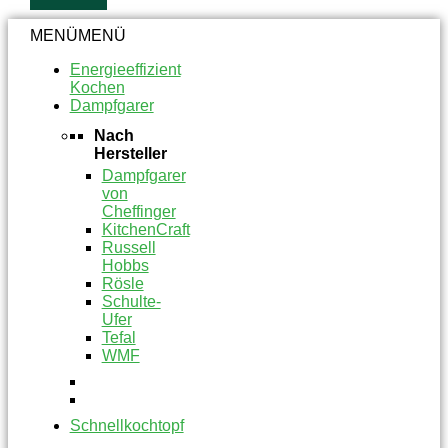
MENÜ
MENÜ
Energieeffizient
Kochen
Dampfgarer
Nach
Hersteller
Dampfgarer
von
Cheffinger
KitchenCraft
Russell
Hobbs
Rösle
Schulte-
Ufer
Tefal
WMF
Schnellkochtopf