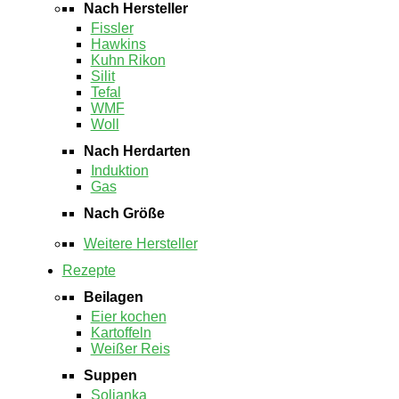
Nach Hersteller
Fissler
Hawkins
Kuhn Rikon
Silit
Tefal
WMF
Woll
Nach Herdarten
Induktion
Gas
Nach Größe
Weitere Hersteller
Rezepte
Beilagen
Eier kochen
Kartoffeln
Weißer Reis
Suppen
Soljanka