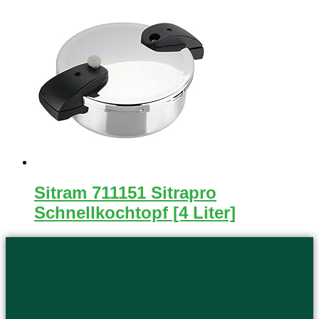
Sitram 711151 Sitrapro
Schnellkochtopf [4 Liter]