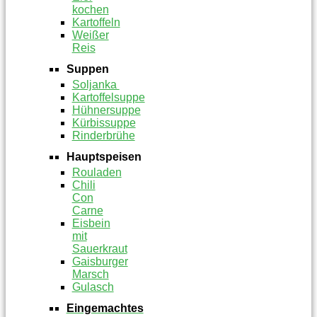
kochen
Kartoffeln
Weißer
Reis
Suppen
Soljanka
Kartoffelsuppe
Hühnersuppe
Kürbissuppe
Rinderbrühe
Hauptspeisen
Rouladen
Chili
Con
Carne
Eisbein
mit
Sauerkraut
Gaisburger
Marsch
Gulasch
Eingemachtes