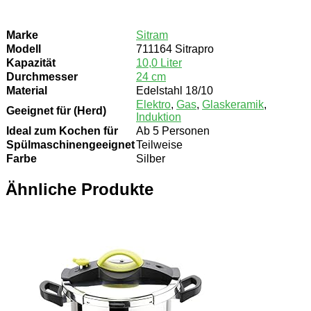
Marke
Sitram
Modell
711164 Sitrapro
Kapazität
10,0 Liter
Durchmesser
24 cm
Material
Edelstahl 18/10
Elektro
,
Gas
,
Glaskeramik
,
Geeignet für (Herd)
Induktion
Ideal zum Kochen für
Ab 5 Personen
Spülmaschinengeeignet
Teilweise
Farbe
Silber
Ähnliche Produkte