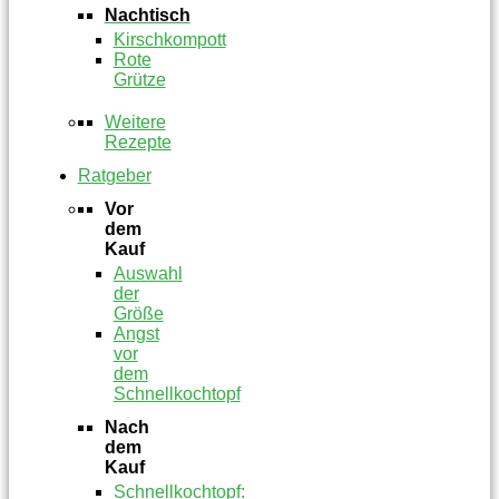
Nachtisch
Kirschkompott
Rote
Grütze
Weitere
Rezepte
Ratgeber
Vor
dem
Kauf
Auswahl
der
Größe
Angst
vor
dem
Schnellkochtopf
Nach
dem
Kauf
Schnellkochtopf: