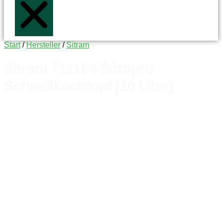
Start
/
Hersteller
/
Sitram
Sitram 711164 Sitrapro
Schnellkochtopf [10 Liter]