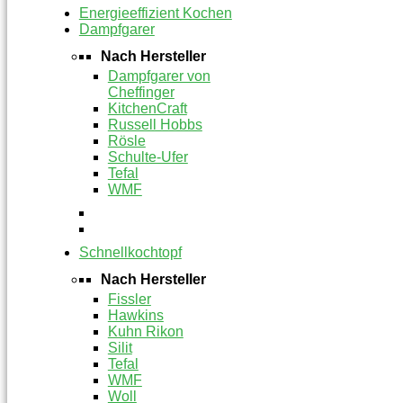
Energieeffizient Kochen
Dampfgarer
Nach Hersteller
Dampfgarer von
Cheffinger
KitchenCraft
Russell Hobbs
Rösle
Schulte-Ufer
Tefal
WMF
Schnellkochtopf
Nach Hersteller
Fissler
Hawkins
Kuhn Rikon
Silit
Tefal
WMF
Woll