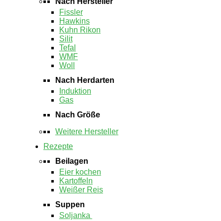
Nach Hersteller
Fissler
Hawkins
Kuhn Rikon
Silit
Tefal
WMF
Woll
Nach Herdarten
Induktion
Gas
Nach Größe
Weitere Hersteller
Rezepte
Beilagen
Eier kochen
Kartoffeln
Weißer Reis
Suppen
Soljanka