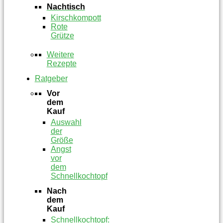
Nachtisch
Kirschkompott
Rote
Grütze
Weitere
Rezepte
Ratgeber
Vor
dem
Kauf
Auswahl
der
Größe
Angst
vor
dem
Schnellkochtopf
Nach
dem
Kauf
Schnellkochtopf: