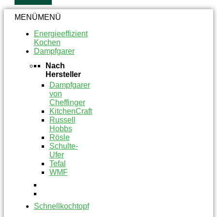
MENÜ
MENÜ
Energieeffizient
Kochen
Dampfgarer
Nach
Hersteller
Dampfgarer
von
Cheffinger
KitchenCraft
Russell
Hobbs
Rösle
Schulte-
Ufer
Tefal
WMF
Schnellkochtopf