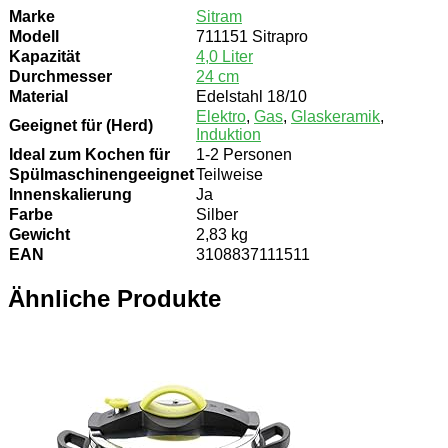
Marke
Sitram
Modell
711151 Sitrapro
Kapazität
4,0 Liter
Durchmesser
24 cm
Material
Edelstahl 18/10
Elektro
,
Gas
,
Glaskeramik
,
Geeignet für (Herd)
Induktion
Ideal zum Kochen für
1-2 Personen
Spülmaschinengeeignet
Teilweise
Innenskalierung
Ja
Farbe
Silber
Gewicht
2,83 kg
EAN
3108837111511
Ähnliche Produkte