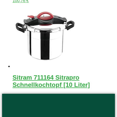
100,76
€
Sitram 711164 Sitrapro
Schnellkochtopf [10 Liter]