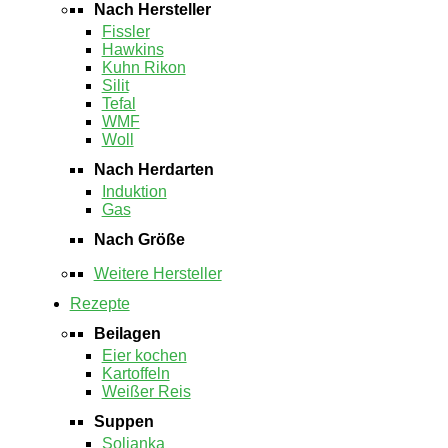
Nach Hersteller
Fissler
Hawkins
Kuhn Rikon
Silit
Tefal
WMF
Woll
Nach Herdarten
Induktion
Gas
Nach Größe
Weitere Hersteller
Rezepte
Beilagen
Eier kochen
Kartoffeln
Weißer Reis
Suppen
Soljanka