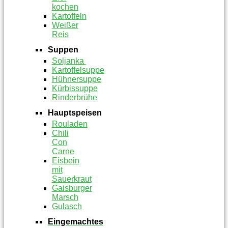
kochen
Kartoffeln
Weißer
Reis
Suppen
Soljanka
Kartoffelsuppe
Hühnersuppe
Kürbissuppe
Rinderbrühe
Hauptspeisen
Rouladen
Chili
Con
Carne
Eisbein
mit
Sauerkraut
Gaisburger
Marsch
Gulasch
Eingemachtes