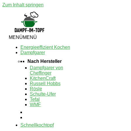
Zum Inhalt springen
MENÜ
MENÜ
Energieeffizient Kochen
Dampfgarer
Nach Hersteller
Dampfgarer von
Cheffinger
KitchenCraft
Russell Hobbs
Rösle
Schulte-Ufer
Tefal
WMF
Schnellkochtopf