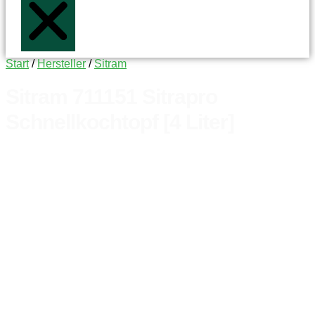
Start
/
Hersteller
/
Sitram
Sitram 711151 Sitrapro
Schnellkochtopf [4 Liter]