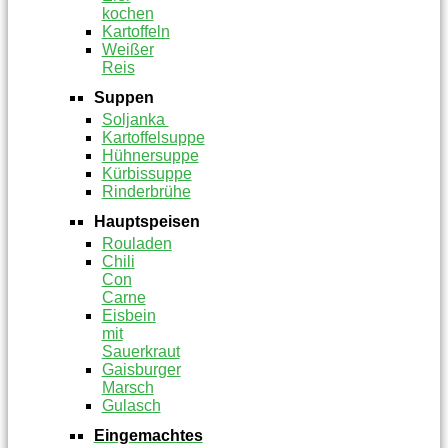
kochen
Kartoffeln
Weißer
Reis
Suppen
Soljanka
Kartoffelsuppe
Hühnersuppe
Kürbissuppe
Rinderbrühe
Hauptspeisen
Rouladen
Chili
Con
Carne
Eisbein
mit
Sauerkraut
Gaisburger
Marsch
Gulasch
Eingemachtes