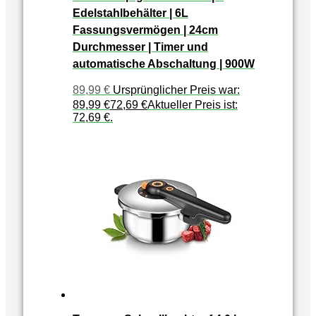
Edelstahlbehälter | 6L
Fassungsvermögen | 24cm
Durchmesser | Timer und
automatische Abschaltung | 900W
89,99
€
Ursprünglicher Preis war:
89,99 €
72,69
€
Aktueller Preis ist:
72,69 €.