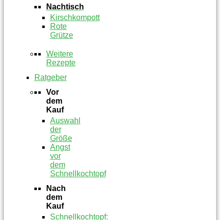
Nachtisch
Kirschkompott
Rote
Grütze
Weitere
Rezepte
Ratgeber
Vor
dem
Kauf
Auswahl
der
Größe
Angst
vor
dem
Schnellkochtopf
Nach
dem
Kauf
Schnellkochtopf: