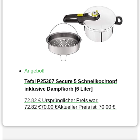
Angebot!
Tefal P25307 Secure 5 Schnellkochtopf
inklusive Dampfkorb [6 Liter]
72,82
€
Ursprünglicher Preis war:
72,82 €
70,00
€
Aktueller Preis ist: 70,00 €.