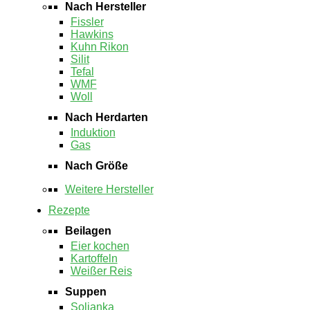
Nach Hersteller
Fissler
Hawkins
Kuhn Rikon
Silit
Tefal
WMF
Woll
Nach Herdarten
Induktion
Gas
Nach Größe
Weitere Hersteller
Rezepte
Beilagen
Eier kochen
Kartoffeln
Weißer Reis
Suppen
Soljanka