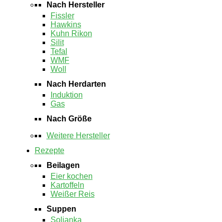
Nach Hersteller
Fissler
Hawkins
Kuhn Rikon
Silit
Tefal
WMF
Woll
Nach Herdarten
Induktion
Gas
Nach Größe
Weitere Hersteller
Rezepte
Beilagen
Eier kochen
Kartoffeln
Weißer Reis
Suppen
Soljanka