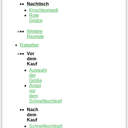
Nachtisch
Kirschkompott
Rote
Grütze
Weitere
Rezepte
Ratgeber
Vor
dem
Kauf
Auswahl
der
Größe
Angst
vor
dem
Schnellkochtopf
Nach
dem
Kauf
Schnellkochtopf: