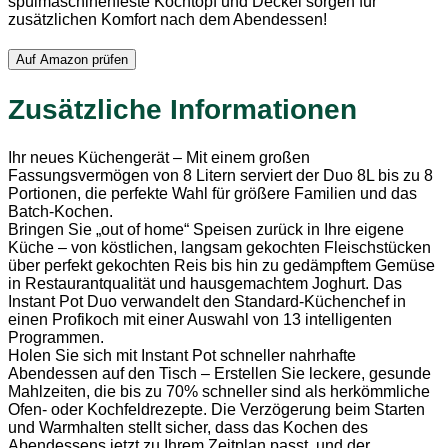
spülmaschinenfeste Kochtopf und Deckel sorgen für
zusätzlichen Komfort nach dem Abendessen!
Auf Amazon prüfen
Zusätzliche Informationen
Ihr neues Küchengerät – Mit einem großen
Fassungsvermögen von 8 Litern serviert der Duo 8L bis zu 8
Portionen, die perfekte Wahl für größere Familien und das
Batch-Kochen.
Bringen Sie „out of home“ Speisen zurück in Ihre eigene
Küche – von köstlichen, langsam gekochten Fleischstücken
über perfekt gekochten Reis bis hin zu gedämpftem Gemüse
in Restaurantqualität und hausgemachtem Joghurt. Das
Instant Pot Duo verwandelt den Standard-Küchenchef in
einen Profikoch mit einer Auswahl von 13 intelligenten
Programmen.
Holen Sie sich mit Instant Pot schneller nahrhafte
Abendessen auf den Tisch – Erstellen Sie leckere, gesunde
Mahlzeiten, die bis zu 70% schneller sind als herkömmliche
Ofen- oder Kochfeldrezepte. Die Verzögerung beim Starten
und Warmhalten stellt sicher, dass das Kochen des
Abendessens jetzt zu Ihrem Zeitplan passt, und der