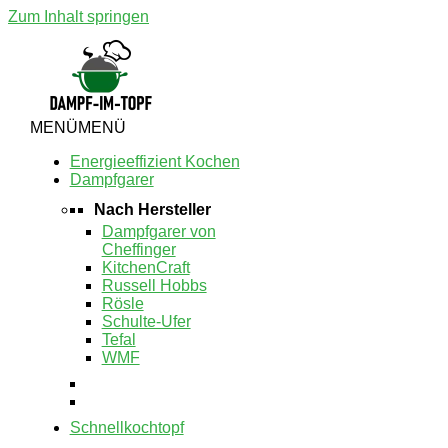
Zum Inhalt springen
MENÜ
MENÜ
Energieeffizient Kochen
Dampfgarer
Nach Hersteller
Dampfgarer von
Cheffinger
KitchenCraft
Russell Hobbs
Rösle
Schulte-Ufer
Tefal
WMF
Schnellkochtopf