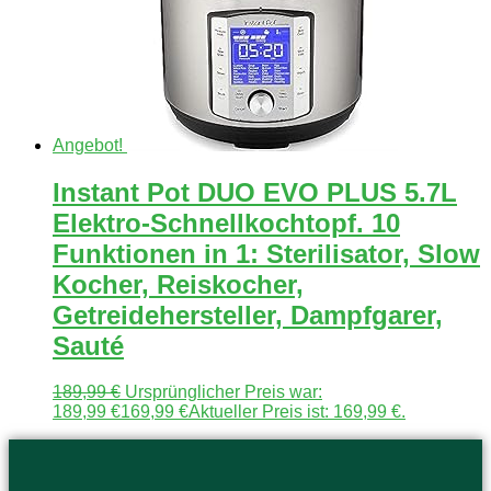
Angebot!
Instant Pot DUO EVO PLUS 5.7L
Elektro-Schnellkochtopf. 10
Funktionen in 1: Sterilisator, Slow
Kocher, Reiskocher,
Getreidehersteller, Dampfgarer,
Sauté
189,99
€
Ursprünglicher Preis war:
189,99 €
169,99
€
Aktueller Preis ist: 169,99 €.