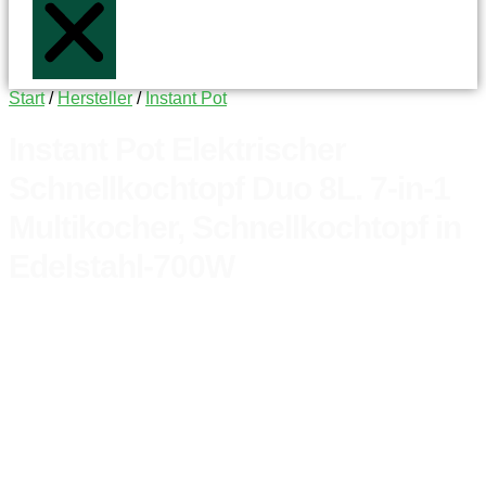
Start
/
Hersteller
/
Instant Pot
Instant Pot Elektrischer
Schnellkochtopf Duo 8L. 7-in-1
Multikocher, Schnellkochtopf in
Edelstahl-700W