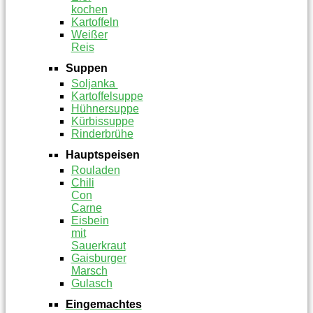
kochen
Kartoffeln
Weißer
Reis
Suppen
Soljanka
Kartoffelsuppe
Hühnersuppe
Kürbissuppe
Rinderbrühe
Hauptspeisen
Rouladen
Chili
Con
Carne
Eisbein
mit
Sauerkraut
Gaisburger
Marsch
Gulasch
Eingemachtes