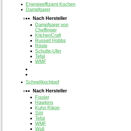
Energieeffizient Kochen
Dampfgarer
Nach Hersteller
Dampfgarer von
Cheffinger
KitchenCraft
Russell Hobbs
Rösle
Schulte-Ufer
Tefal
WMF
Schnellkochtopf
Nach Hersteller
Fissler
Hawkins
Kuhn Rikon
Silit
Tefal
WMF
Woll