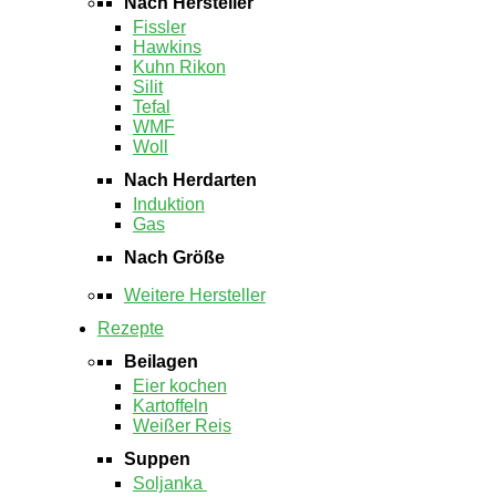
Nach Hersteller
Fissler
Hawkins
Kuhn Rikon
Silit
Tefal
WMF
Woll
Nach Herdarten
Induktion
Gas
Nach Größe
Weitere Hersteller
Rezepte
Beilagen
Eier kochen
Kartoffeln
Weißer Reis
Suppen
Soljanka