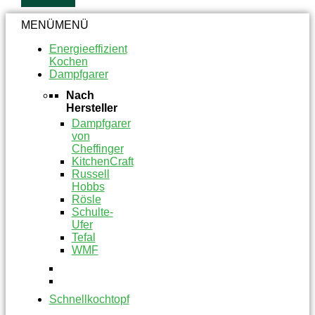
MENÜ
MENÜ
Energieeffizient
Kochen
Dampfgarer
Nach
Hersteller
Dampfgarer
von
Cheffinger
KitchenCraft
Russell
Hobbs
Rösle
Schulte-
Ufer
Tefal
WMF
Schnellkochtopf