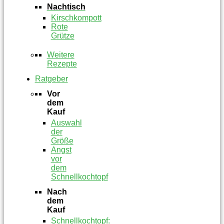
Nachtisch
Kirschkompott
Rote
Grütze
Weitere
Rezepte
Ratgeber
Vor
dem
Kauf
Auswahl
der
Größe
Angst
vor
dem
Schnellkochtopf
Nach
dem
Kauf
Schnellkochtopf: