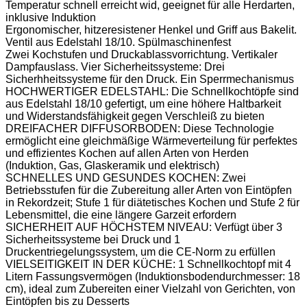
Temperatur schnell erreicht wid, geeignet für alle Herdarten,
inklusive Induktion
Ergonomischer, hitzeresistener Henkel und Griff aus Bakelit.
Ventil aus Edelstahl 18/10. Spülmaschinenfest
Zwei Kochstufen und Druckablassvorrichtung. Vertikaler
Dampfauslass. Vier Sicherheitssysteme: Drei
Sicherhheitssysteme für den Druck. Ein Sperrmechanismus
HOCHWERTIGER EDELSTAHL: Die Schnellkochtöpfe sind
aus Edelstahl 18/10 gefertigt, um eine höhere Haltbarkeit
und Widerstandsfähigkeit gegen Verschleiß zu bieten
DREIFACHER DIFFUSORBODEN: Diese Technologie
ermöglicht eine gleichmäßige Wärmeverteilung für perfektes
und effizientes Kochen auf allen Arten von Herden
(Induktion, Gas, Glaskeramik und elektrisch)
SCHNELLES UND GESUNDES KOCHEN: Zwei
Betriebsstufen für die Zubereitung aller Arten von Eintöpfen
in Rekordzeit; Stufe 1 für diätetisches Kochen und Stufe 2 für
Lebensmittel, die eine längere Garzeit erfordern
SICHERHEIT AUF HÖCHSTEM NIVEAU: Verfügt über 3
Sicherheitssysteme bei Druck und 1
Druckentriegelungssystem, um die CE-Norm zu erfüllen
VIELSEITIGKEIT IN DER KÜCHE: 1 Schnellkochtopf mit 4
Litern Fassungsvermögen (Induktionsbodendurchmesser: 18
cm), ideal zum Zubereiten einer Vielzahl von Gerichten, von
Eintöpfen bis zu Desserts