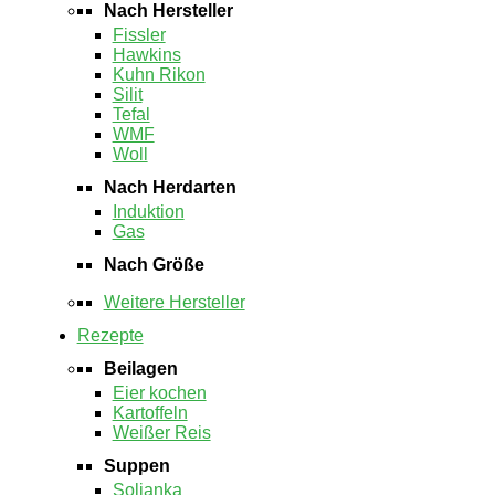
Nach Hersteller
Fissler
Hawkins
Kuhn Rikon
Silit
Tefal
WMF
Woll
Nach Herdarten
Induktion
Gas
Nach Größe
Weitere Hersteller
Rezepte
Beilagen
Eier kochen
Kartoffeln
Weißer Reis
Suppen
Soljanka