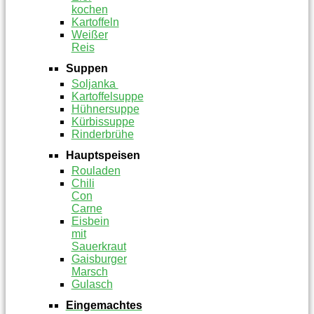
kochen
Kartoffeln
Weißer
Reis
Suppen
Soljanka
Kartoffelsuppe
Hühnersuppe
Kürbissuppe
Rinderbrühe
Hauptspeisen
Rouladen
Chili
Con
Carne
Eisbein
mit
Sauerkraut
Gaisburger
Marsch
Gulasch
Eingemachtes