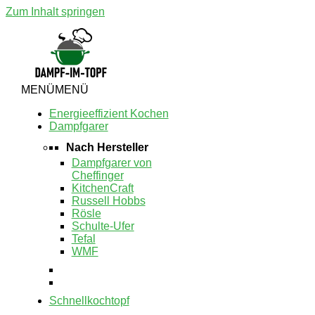
Zum Inhalt springen
MENÜ
MENÜ
Energieeffizient Kochen
Dampfgarer
Nach Hersteller
Dampfgarer von
Cheffinger
KitchenCraft
Russell Hobbs
Rösle
Schulte-Ufer
Tefal
WMF
Schnellkochtopf